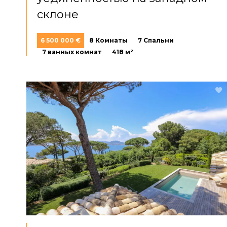
склоне
6 500 000 €
8 Комнаты
7 Спальни
7 ванных комнат
418 м²