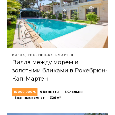
ВИЛЛА, РОКБРЮН-КАП-МАРТЕН
Вилла между морем и
золотыми бликами в Рокебрюн-
Кап-Мартен
15 000 000 €
9 Комнаты
6 Спальни
5 ванных комнат
326 м²