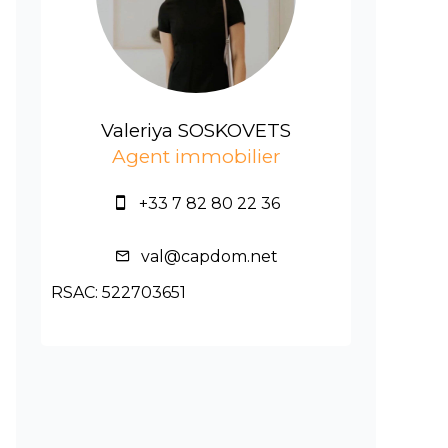
Valeriya SOSKOVETS
Agent immobilier
+33 7 82 80 22 36
val@capdom.net
RSAC: 522703651