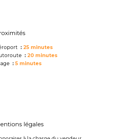
roximités
éroport
25 minutes
utoroute
20 minutes
lage
5 minutes
entions légales
onoraires à la charge du vendeur