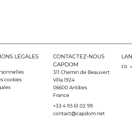
IONS LÉGALES
CONTACTEZ-NOUS
LA
CAPDOM
FR
sonnelles
311 Chemin de Beauvert
es cookies
Villa 1924
gales
06600
Antibes
France
+33 4 93 61 02 99
contact@capdom.net