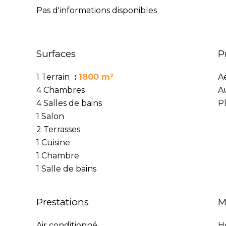
Pas d'informations disponibles
Surfaces
P
1 Terrain
1800 m²
A
4 Chambres
A
4 Salles de bains
P
1 Salon
2 Terrasses
1 Cuisine
1 Chambre
1 Salle de bains
Prestations
M
Air conditionné
H