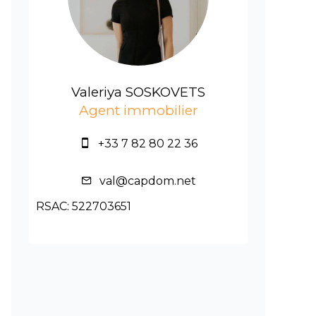
Valeriya SOSKOVETS
Agent immobilier
+33 7 82 80 22 36
val@capdom.net
RSAC: 522703651