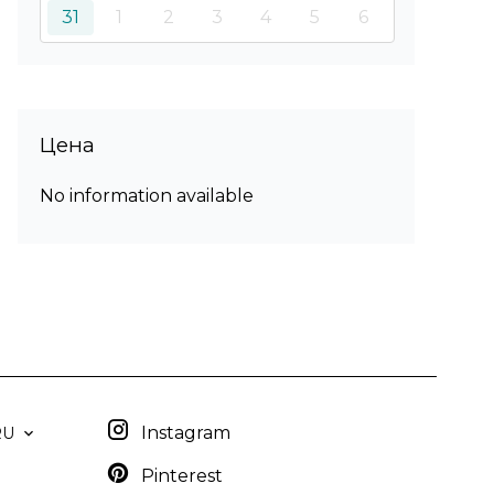
31
1
2
3
4
5
6
Цена
No information available
Instagram
RU
Pinterest