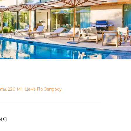
ты, 220 М², Цена По Запросу
ия