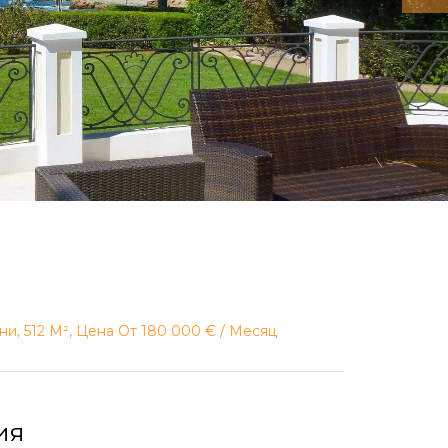
ни, 512 М², Цена От 180 000 € / Месяц
ия