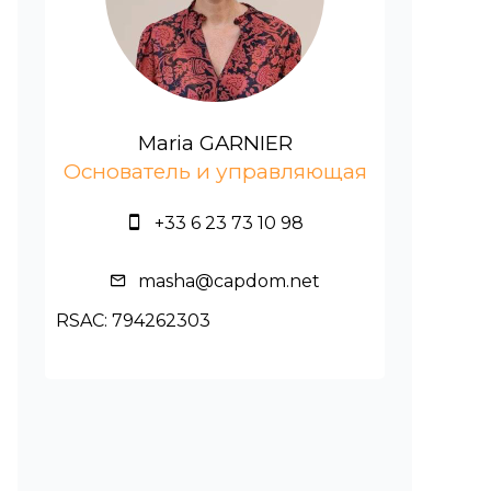
Maria GARNIER
Основатель и управляющая
+33 6 23 73 10 98
masha@capdom.net
RSAC: 794262303