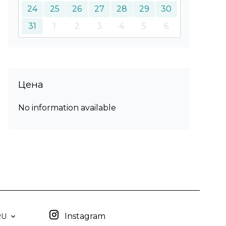
24
25
26
27
28
29
30
31
1
2
3
4
5
6
Цена
No information available
Instagram
RU