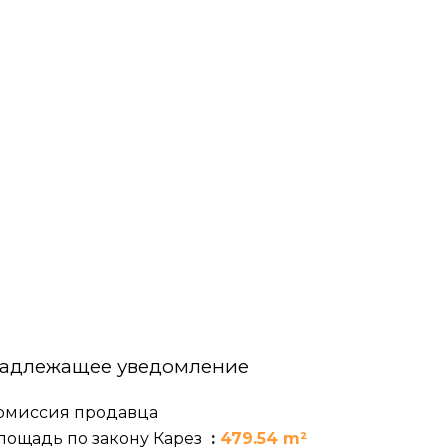
адлежащее уведомление
омиссия продавца
лощадь по закону Карез
479.54 m²