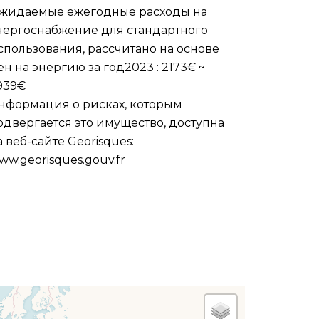
жидаемые ежегодные расходы на
нергоснабжение для стандартного
спользования, рассчитано на основе
ен на энергию за год2023 : 2173€ ~
939€
нформация о рисках, которым
одвергается это имущество, доступна
а веб-сайте Georisques:
ww.georisques.gouv.fr