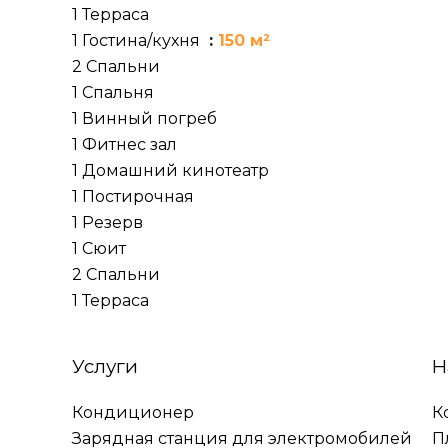
1 Терраса
1 Гостина/кухня
150 м²
2 Спальни
1 Спальня
1 Винный погреб
1 Фитнес зал
1 Домашний кинотеатр
1 Постирочная
1 Резерв
1 Сюит
2 Спальни
1 Терраса
Услуги
Н
Кондиционер
К
Зарядная станция для электромобилей
П