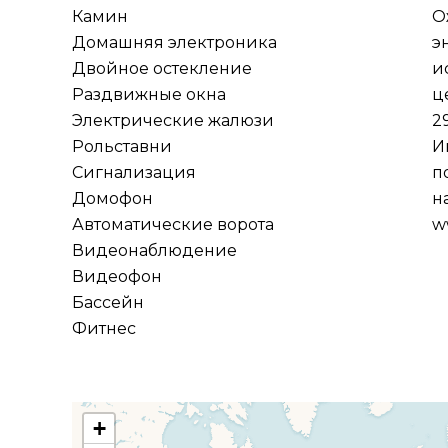
Камин
О
Домашняя электроника
э
Двойное остекление
и
Раздвижные окна
ц
Электрические жалюзи
2
Рольставни
И
Сигнализация
п
Домофон
н
Автоматические ворота
w
Видеонаблюдение
Видеофон
Бассейн
Фитнес
+