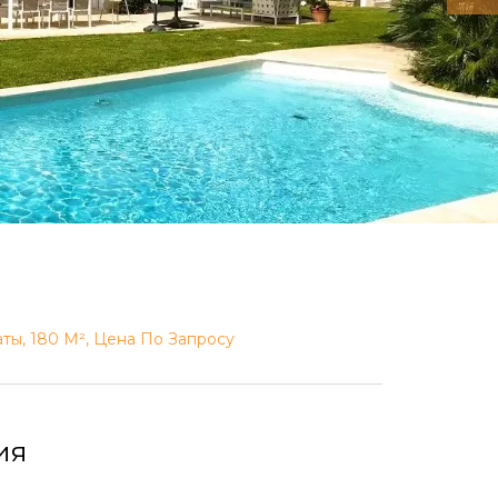
ты, 180 М², Цена По Запросу
ия