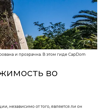
рована и прозрачна. В этом гиде CapDom
ижимость во
и, независимо от того, является ли он