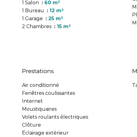
1 Salon
60 m²
M
1 Bureau
12 m²
P
1 Garage
25 m²
M
2 Chambres
15 m²
Prestations
M
Air conditionné
T
Fenêtres coulissantes
Internet
Moustiquaires
Volets roulants électriques
Clôture
Éclairage extérieur