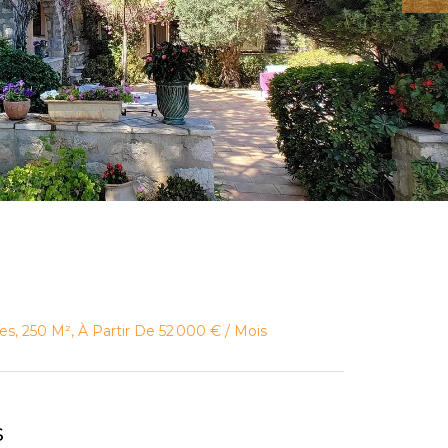
es, 250 M², À Partir De 52 000 € / Mois
s