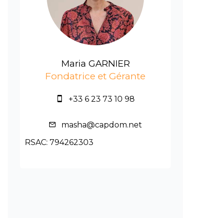
Maria GARNIER
Fondatrice et Gérante
+33 6 23 73 10 98
masha@capdom.net
RSAC: 794262303