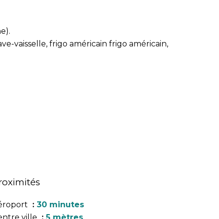
e).
-vaisselle, frigo américain frigo américain,
roximités
éroport
30 minutes
ntre ville
5 mètres