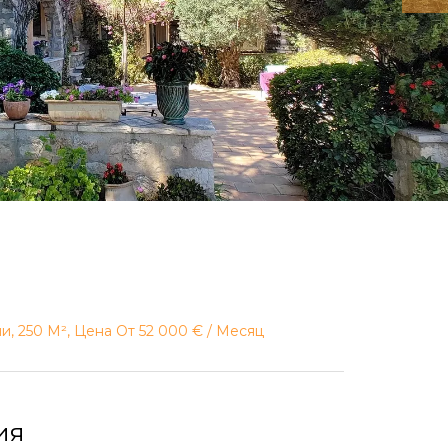
и, 250 М², Цена От 52 000 € / Месяц
ия