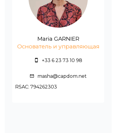
Maria GARNIER
Основатель и управляющая
+33 6 23 73 10 98
masha@capdom.net
RSAC: 794262303