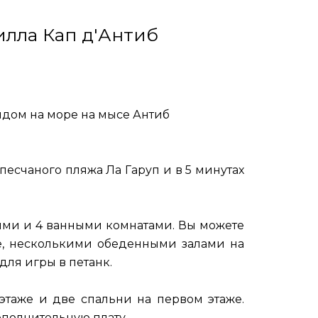
илла Кап д'Антиб
видом на море на мысе Антиб
песчаного пляжа Ла Гаруп и в 5 минутах
нями и 4 ванными комнатами. Вы можете
е, несколькими обеденными залами на
для игры в петанк.
этаже и две спальни на первом этаже.
ополнительную плату.