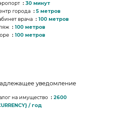
эропорт
30 минут
ентр города
5 метров
абинет врача
100 метров
ляж
100 метров
оре
100 метров
адлежащее уведомление
алог на имущество
2600
CURRENCY} / год